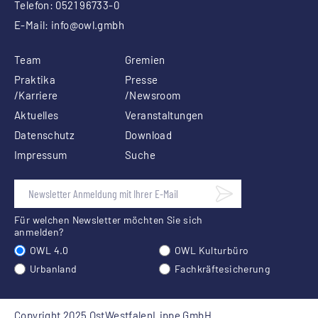
Telefon: 0521 96733-0
E-Mail:
info
@owl.gmbh
Team
Gremien
Praktika
Presse
/Karriere
/Newsroom
Aktuelles
Veranstaltungen
Datenschutz
Download
Impressum
Suche
Für welchen Newsletter möchten Sie sich
anmelden?
OWL 4.0
OWL Kulturbüro
Urbanland
Fachkräftesicherung
Copyright 2025 OstWestfalenLippe GmbH