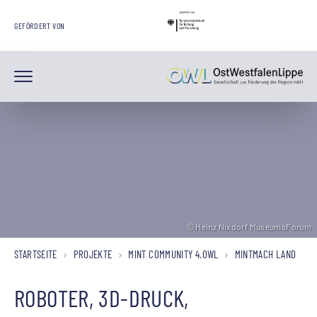
GEFÖRDERT VON
© Heinz Nixdorf MuseumsForum
© Heinz Nixdorf MuseumsForum
© Heinz Nixdorf MuseumsForum
STARTSEITE
PROJEKTE
MINT COMMUNITY 4.OWL
MINTMACH LAND
ROBOTER, 3D-DRUCK,