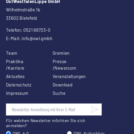
OstWestfalenLippe GmbH
Wilhelmstraße 1b
33602 Bielefeld
Telefon: 0521 96733-0
E-Mail:
info
@owl.gmbh
Team
Gremien
Praktika
Presse
/Karriere
/Newsroom
Aktuelles
Veranstaltungen
Datenschutz
Download
Impressum
Suche
Für welchen Newsletter möchten Sie sich
anmelden?
OWL 4.0
OWL Kulturbüro