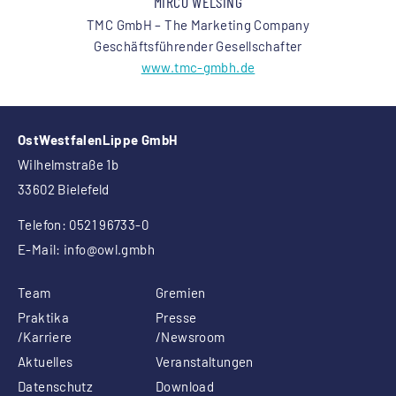
MIRCO WELSING
TMC GmbH – The Marketing Company
Geschäftsführender Gesellschafter
www.tmc-gmbh.de
OstWestfalenLippe GmbH
Wilhelmstraße 1b
33602 Bielefeld
Telefon: 0521 96733-0
E-Mail:
info
@owl.gmbh
Team
Gremien
Praktika
Presse
/Karriere
/Newsroom
Aktuelles
Veranstaltungen
Datenschutz
Download