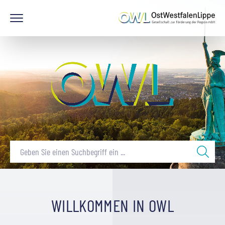
© Tourismus NRW e.V. / Teutoburger Wald Tourismus
{# Background #}
WILLKOMMEN IN OWL