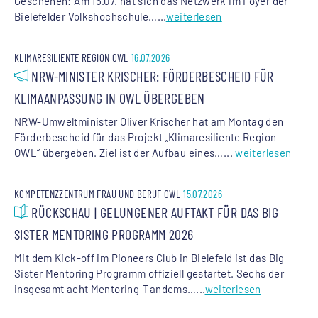
Geschehen: Am 15.07. hat sich das Netzwerk im Foyer der
Bielefelder Volkshochschule…...
weiterlesen
KLIMARESILIENTE REGION OWL
16.07.2026
NRW-MINISTER KRISCHER: FÖRDERBESCHEID FÜR
KLIMAANPASSUNG IN OWL ÜBERGEBEN
NRW-Umweltminister Oliver Krischer hat am Montag den
Förderbescheid für das Projekt „Klimaresiliente Region
OWL“ übergeben. Ziel ist der Aufbau eines…...
weiterlesen
KOMPETENZZENTRUM FRAU UND BERUF OWL
15.07.2026
RÜCKSCHAU | GELUNGENER AUFTAKT FÜR DAS BIG
SISTER MENTORING PROGRAMM 2026
Mit dem Kick-off im Pioneers Club in Bielefeld ist das Big
Sister Mentoring Programm offiziell gestartet. Sechs der
insgesamt acht Mentoring-Tandems…...
weiterlesen