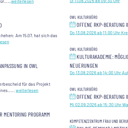
Di 11.08.2026 ab 09:30 Uhr
ür…...
weiterlesen
OWL KULTURBÜRO
OFFENE RKP-BERATUNG I
D
Do 13.08.2026 ab 11:00 Uhr Kre
hehen: Am 15.07. hat sich das
lesen
OWL KULTURBÜRO
KULTURAKADEMIE: MÖGLI
NEUERUNGEN
ANPASSUNG IN OWL
Do 13.08.2026 ab 14:00 Uhr Auf
rbescheid für das Projekt
OWL KULTURBÜRO
eines…...
weiterlesen
OFFENE RKP-BERATUNG I
Mi 02.09.2026 ab 15:30 Uhr W
ER MENTORING PROGRAMM
KOMPETENZZENTRUM FRAU UND BERU