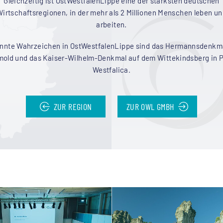
Gleichzeitig ist OstWestfalenLippe eine der stärksten deutschen
irtschaftsregionen, in der mehr als 2 Millionen Menschen leben u
arbeiten.
nnte Wahrzeichen in OstWestfalenLippe sind das Hermannsdenkma
mold und das Kaiser-Wilhelm-Denkmal auf dem Wittekindsberg in P
Westfalica.
ZUR REGION
ZUR OWL GMBH