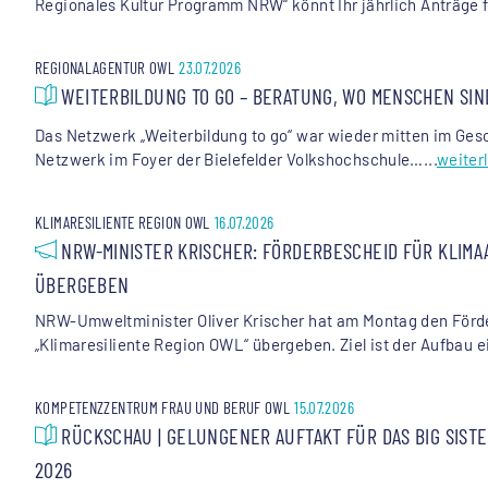
Regionales Kultur Programm NRW“ könnt Ihr jährlich Anträge f
REGIONALAGENTUR OWL
23.07.2026
WEITERBILDUNG TO GO – BERATUNG, WO MENSCHEN SIN
Das Netzwerk „Weiterbildung to go“ war wieder mitten im Gesc
Netzwerk im Foyer der Bielefelder Volkshochschule…...
weiter
KLIMARESILIENTE REGION OWL
16.07.2026
NRW-MINISTER KRISCHER: FÖRDERBESCHEID FÜR KLIMA
ÜBERGEBEN
NRW-Umweltminister Oliver Krischer hat am Montag den Förde
„Klimaresiliente Region OWL“ übergeben. Ziel ist der Aufbau 
KOMPETENZZENTRUM FRAU UND BERUF OWL
15.07.2026
RÜCKSCHAU | GELUNGENER AUFTAKT FÜR DAS BIG SIST
2026