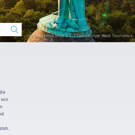
© Tourismus NRW e.V. / Teutoburger Wald Tourismus
die
 von
en
nd
sloh.