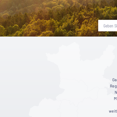
{# Background #}
Ga
Reg
N
M
weit