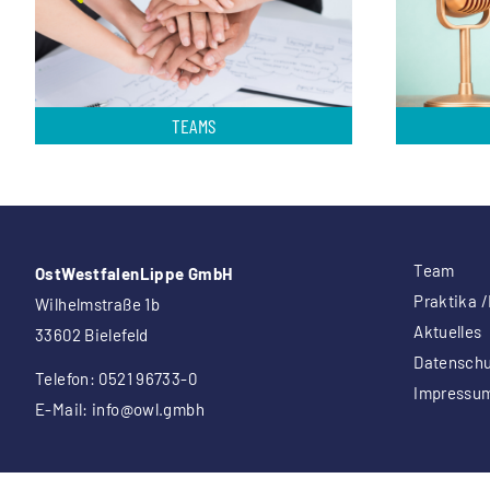
TEAMS
Team
OstWestfalenLippe GmbH
Praktika /
Wilhelmstraße 1b
Aktuelles
33602 Bielefeld
Datenschu
Telefon: 0521 96733-0
Impressu
E-Mail:
info
@owl.gmbh