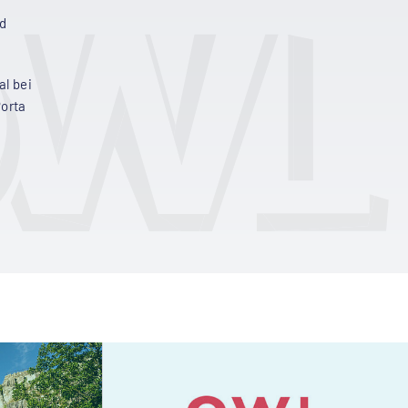
nd
l bei
orta