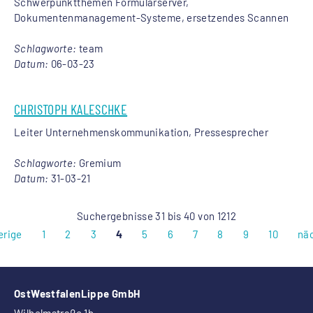
Schwerpunktthemen Formularserver,
Dokumentenmanagement-Systeme, ersetzendes Scannen
Schlagworte:
team
Datum:
06-03-23
CHRISTOPH KALESCHKE
Leiter Unternehmenskommunikation, Pressesprecher
Schlagworte:
Gremium
Datum:
31-03-21
Suchergebnisse 31 bis 40 von 1212
erige
1
2
3
4
5
6
7
8
9
10
nä
OstWestfalenLippe GmbH