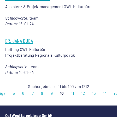
Assistenz & Projektmanagement OWL Kulturbüro
Schlagworte:
team
Datum:
15-01-24
DR. JANA DUDA
Leitung OWL Kulturbüro,
Projektberatung Regionale Kulturpolitik
Schlagworte:
team
Datum:
15-01-24
Suchergebnisse 91 bis 100 von 1212
ige
5
6
7
8
9
10
11
12
13
14
n
OstWestfalenLippe GmbH