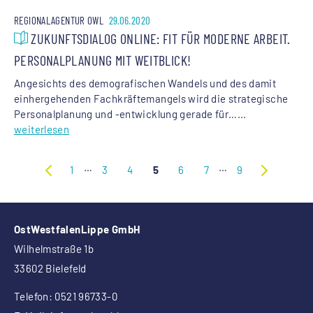
REGIONALAGENTUR OWL
29.06.2020
ZUKUNFTSDIALOG ONLINE: FIT FÜR MODERNE ARBEIT.
PERSONALPLANUNG MIT WEITBLICK!
Angesichts des demografischen Wandels und des damit
einhergehenden Fachkräftemangels wird die strategische
Personalplanung und -entwicklung gerade für…...
weiterlesen
…
…
1
3
4
5
6
7
9
OstWestfalenLippe GmbH
Wilhelmstraße 1b
33602 Bielefeld
Telefon: 0521 96733-0