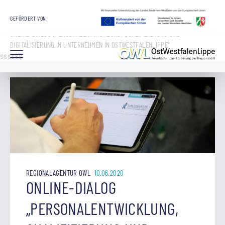
STARTSEITE
OWL GMBH
ARBEITSMARKT UND BILDUNG
GEFÖRDERT VON
REGIONALAGENTUR OWL
ONLINE-DIALOG „PERSONALENTWICKLUNG, QUALIFIZIERUNG UND
DIGITALISIERUNG IN UNTERNEHMEN IN OSTWESTFALENLIPPE“
ssssss
REGIONALAGENTUR OWL
10.06.2020
ONLINE-DIALOG
„PERSONALENTWICKLUNG,