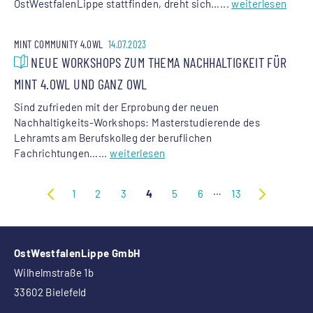
OstWestfalenLippe stattfinden, dreht sich…...
weiterlesen
MINT COMMUNITY 4.OWL
14.07.2023
NEUE WORKSHOPS ZUM THEMA NACHHALTIGKEIT FÜR
MINT 4.OWL UND GANZ OWL
Sind zufrieden mit der Erprobung der neuen
Nachhaltigkeits-Workshops: Masterstudierende des
Lehramts am Berufskolleg der beruflichen
Fachrichtungen…...
weiterlesen
…
1
2
3
4
5
6
13
OstWestfalenLippe GmbH
Wilhelmstraße 1b
33602 Bielefeld