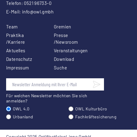
Telefon: 0521 96733-0
E-Mail:
info
@owl.gmbh
Team
Gremien
Praktika
Presse
/Karriere
/Newsroom
Aktuelles
Veranstaltungen
Datenschutz
Download
Impressum
Suche
Für welchen Newsletter möchten Sie sich
anmelden?
OWL 4.0
OWL Kulturbüro
Urbanland
Fachkräftesicherung
Copyright 2025 OstWestfalenLippe GmbH