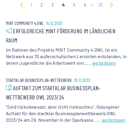
…
1
2
3
4
5
6
13
MINT COMMUNITY 4.OWL
14.12.2023
ERFOLGREICHE MINT FÖRDERUNG IM LÄNDLICHEN
RAUM
Im Rahmen des Projekts MINT Community 4.OWL ist ein
Netzwerk aus 70 außerschulischen Lernorten entstanden, in
denen Jugendliche die Arbeitswelt von…...
weiterlesen
STARTKLAR BUSINESSPLAN-WETTBEWERB
29.11.2023
AUFTAKT ZUM STARTKLAR BUSINESSPLAN-
WETTBEWERB OWL 2023/24
"Seid risikobewusst, aber nicht risikoscheu": Gelungener
Auftakt für den startklar Businessplanwettbewerb OWL
2023/24 am 29. November in der Sparkasse…...
weiterlesen