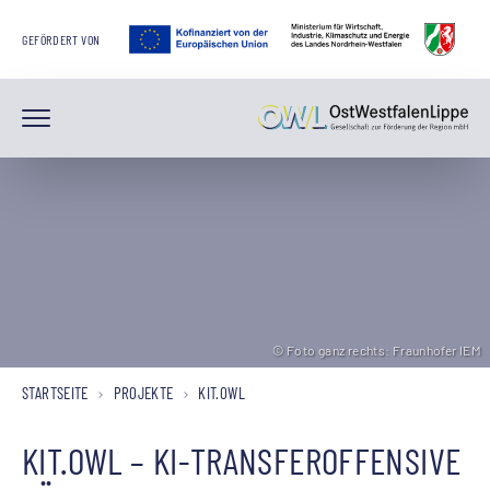
GEFÖRDERT VON
© Foto ganz rechts: Fraunhofer IEM
© Foto ganz rechts: Fraunhofer IEM
© Foto ganz rechts: Fraunhofer IEM
STARTSEITE
PROJEKTE
KIT.OWL
KIT.OWL – KI-TRANSFEROFFENSIVE