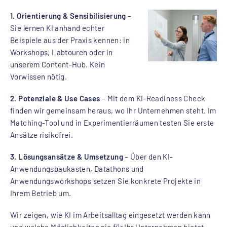
1. Orientierung & Sensibilisierung
–
Sie lernen KI anhand echter
Beispiele aus der Praxis kennen: in
Workshops, Labtouren oder in
unserem Content-Hub. Kein
Vorwissen nötig.
2. Potenziale & Use Cases
– Mit dem KI-Readiness Check
finden wir gemeinsam heraus, wo Ihr Unternehmen steht. Im
Matching-Tool und in Experimentierräumen testen Sie erste
Ansätze risikofrei.
3. Lösungsansätze & Umsetzung
– Über den KI-
Anwendungsbaukasten, Datathons und
Anwendungsworkshops setzen Sie konkrete Projekte in
Ihrem Betrieb um.
Wir zeigen, wie KI im Arbeitsalltag eingesetzt werden kann
und welche Möglichkeiten sie für Ihr Unternehmen bietet.