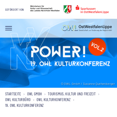
GEFÖRDERT VON
© OWL GmbH / Susanne Quehenberger
© OWL GmbH / Susanne Quehenberger
© OWL GmbH / Susanne Quehenberger
STARTSEITE
OWL GMBH
TOURISMUS, KULTUR UND FREIZEIT
OWL KULTURBÜRO
OWL KULTURKONFERENZ
19. OWL KULTURKONFERENZ