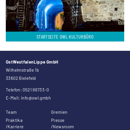
STARTSEITE OWL KULTURBÜRO
OstWestfalenLippe GmbH
Wilhelmstraße 1b
33602 Bielefeld
Telefon: 0521 96733-0
E-Mail:
info
@owl.gmbh
Team
Gremien
Praktika
Presse
/Karriere
/Newsroom