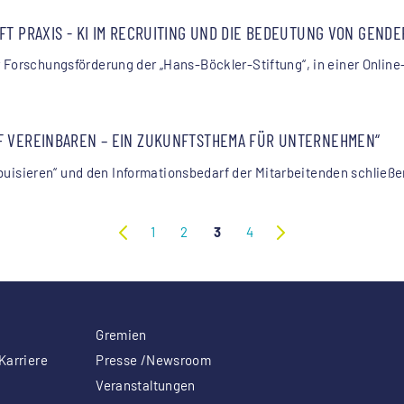
T PRAXIS - KI IM RECRUITING UND DIE BEDEUTUNG VON GENDER
 Forschungsförderung der „Hans-Böckler-Stiftung“, in einer Online
F VEREINBAREN – EIN ZUKUNFTSTHEMA FÜR UNTERNEHMEN“
isieren“ und den Informationsbedarf der Mitarbeitenden schließen
1
2
3
4
Gremien
Karriere
Presse /Newsroom
Veranstaltungen