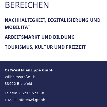
BEREICHEN
NACHHALTIGKEIT, DIGITALISIERUNG UND
MOBILITÄT
ARBEITSMARKT UND BILDUNG
TOURISMUS, KULTUR UND FREIZEIT
OstWestfalenLippe GmbH
Wilhelmstraße 1b
33602 Bielefeld
Telefon: 0521 96733-0
E-Mail:
info
@owl.gmbh