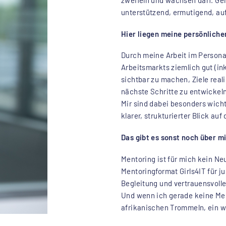
unterstützend, ermutigend, au
Hier liegen meine persönliche
Durch meine Arbeit im Persona
Arbeitsmarkts ziemlich gut (in
sichtbar zu machen, Ziele real
nächste Schritte zu entwickeln
Mir sind dabei besonders wich
klarer, strukturierter Blick au
Das gibt es sonst noch über m
Mentoring ist für mich kein Ne
Mentoringformat Girls4IT für j
Begleitung und vertrauensvoll
Und wenn ich gerade keine Me
afrikanischen Trommeln, ein w