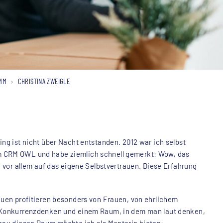
MM
CHRISTINA ZWEIGLE
ng ist nicht über Nacht entstanden. 2012 war ich selbst
 CRM OWL und habe ziemlich schnell gemerkt: Wow, das
d vor allem auf das eigene Selbstvertrauen. Diese Erfahrung
auen profitieren besonders von Frauen, von ehrlichem
 Konkurrenzdenken und einem Raum, in dem man laut denken,
nau diesen Raum möchte ich als Mentorin bieten: