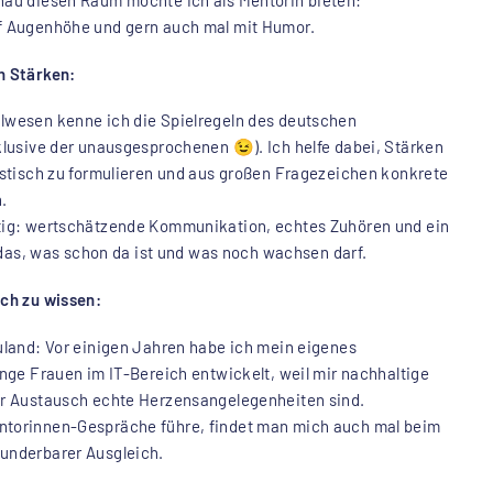
f Augenhöhe und gern auch mal mit Humor.
n Stärken:
lwesen kenne ich die Spielregeln des deutschen
klusive der unausgesprochenen 😉). Ich helfe dabei, Stärken
istisch zu formulieren und aus großen Fragezeichen konkrete
.
tig: wertschätzende Kommunikation, echtes Zuhören und ein
f das, was schon da ist und was noch wachsen darf.
ich zu wissen:
uland: Vor einigen Jahren habe ich mein eigenes
unge Frauen im IT-Bereich entwickelt, weil mir nachhaltige
er Austausch echte Herzensangelegenheiten sind.
ntorinnen-Gespräche führe, findet man mich auch mal beim
underbarer Ausgleich.