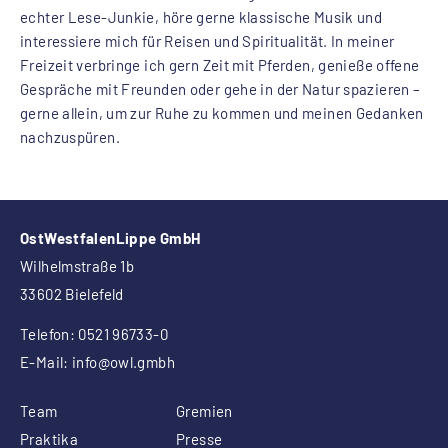
echter Lese-Junkie, höre gerne klassische Musik und
interessiere mich für Reisen und Spiritualität. In meiner
Freizeit verbringe ich gern Zeit mit Pferden, genieße offene
Gespräche mit Freunden oder gehe in der Natur spazieren –
gerne allein, um zur Ruhe zu kommen und meinen Gedanken
nachzuspüren.
OstWestfalenLippe GmbH
Wilhelmstraße 1b
33602 Bielefeld
Telefon: 0521 96733-0
E-Mail:
info
@owl.gmbh
Team
Gremien
Praktika
Presse