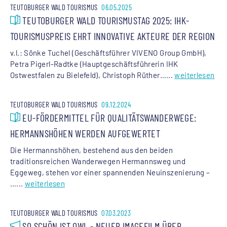
TEUTOBURGER WALD TOURISMUS
06.05.2025
TEUTOBURGER WALD TOURISMUSTAG 2025: IHK-
TOURISMUSPREIS EHRT INNOVATIVE AKTEURE DER REGION
v.l.: Sönke Tuchel (Geschäftsführer VIVENO Group GmbH),
Petra Pigerl-Radtke (Hauptgeschäftsführerin IHK
Ostwestfalen zu Bielefeld), Christoph Rüther…...
weiterlesen
TEUTOBURGER WALD TOURISMUS
09.12.2024
EU-FÖRDERMITTEL FÜR QUALITÄTSWANDERWEGE:
HERMANNSHÖHEN WERDEN AUFGEWERTET
Die Hermannshöhen, bestehend aus den beiden
traditionsreichen Wanderwegen Hermannsweg und
Eggeweg, stehen vor einer spannenden Neuinszenierung –
…...
weiterlesen
TEUTOBURGER WALD TOURISMUS
07.03.2023
SO SCHÖN IST OWL - NEUER IMAGEFILM ÜBER