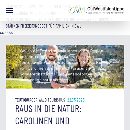
STARTSEITE
OWL GMBH
TOURISMUS, KULTUR UND FREIZEIT
TEUTOBURGER WALD TOURISMUS
RAUS IN DIE NATUR: CAROLINEN UND TEUTOBURGER WALD TOURISMUS
STÄRKEN FREIZEITANGEBOT FÜR FAMILIEN IN OWL
ssssss
Wollen die Freizeitattraktionen in der Region
bekannter machen: Markus Backes vom
Teutoburger Wald Tourismus und Saskia Huneke
von Carolinen Brunnen (v.l.) präsentieren die
Sonderetiketten zu Familienangeboten, die alle
auch online abrufbar sind.
© Carolinen / S. Jonek
TEUTOBURGER WALD TOURISMUS
22.05.2025
RAUS IN DIE NATUR:
CAROLINEN UND