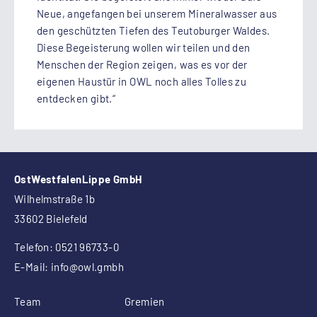
Neue, angefangen bei unserem Mineralwasser aus
den geschützten Tiefen des Teutoburger Waldes.
Diese Begeisterung wollen wir teilen und den
Menschen der Region zeigen, was es vor der
eigenen Haustür in OWL noch alles Tolles zu
entdecken gibt.“
OstWestfalenLippe GmbH
Wilhelmstraße 1b
33602 Bielefeld
Telefon: 0521 96733-0
E-Mail:
info
@owl.gmbh
Team
Gremien