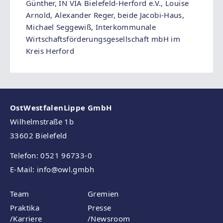
Günther, IN VIA Bielefeld-Herford e.V., Louise
Arnold, Alexander Reger, beide Jacobi-Haus,
Michael Seggewiß, Interkommunale
Wirtschaftsförderungsgesellschaft mbH im
Kreis Herford
OstWestfalenLippe GmbH
Wilhelmstraße 1b
33602 Bielefeld
Telefon: 0521 96733-0
E-Mail:
info
@owl.gmbh
Team
Gremien
Praktika
Presse
/Karriere
/Newsroom