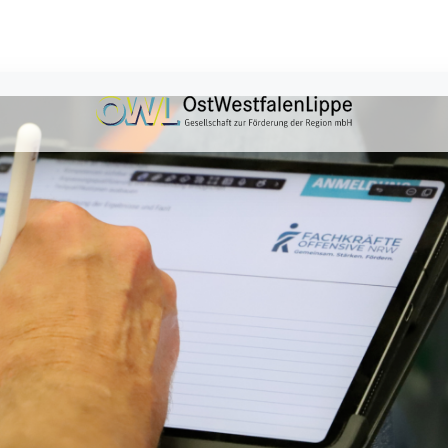
NTUR OWL
LERNEN FÜR DIE ZUKUNFT - BILDUNGSSCHECK 2.0 GEHT AN DEN STAR