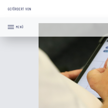
STARTSEITE
OWL GMBH
ARBEITSMARKT UND BILDUNG
REGIONALAGE
GEFÖRDERT VON
ssssss
MENÜ