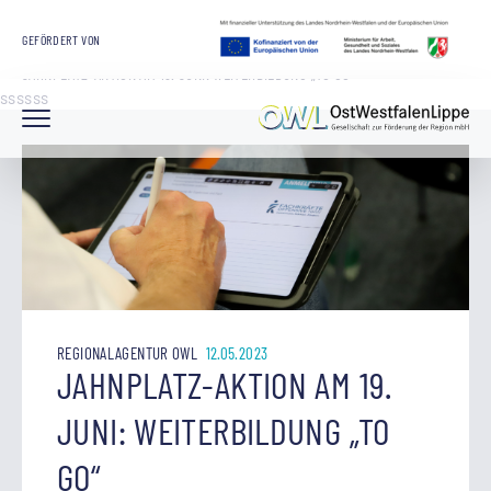
STARTSEITE
OWL GMBH
ARBEITSMARKT UND BILDUNG
GEFÖRDERT VON
REGIONALAGENTUR OWL
JAHNPLATZ-AKTION AM 19. JUNI: WEITERBILDUNG „TO GO“
ssssss
REGIONALAGENTUR OWL
12.05.2023
JAHNPLATZ-AKTION AM 19.
JUNI: WEITERBILDUNG „TO
GO“