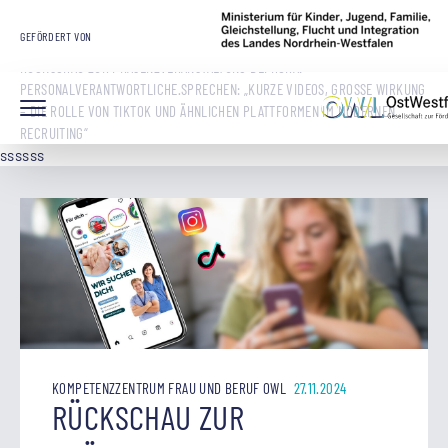
STARTSEITE
OWL GMBH
ARBEITSMARKT UND BILDUNG
GEFÖRDERT VON
KOMPETENZZENTRUM FRAU UND BERUF OWL
RÜCKSCHAU ZUR PRÄSENZVERANSTALTUNG BEI HORA:
PERSONALVERANTWORTLICHE.SPRECHEN: „KURZE VIDEOS, GROSSE WIRKUNG –
DIE ROLLE VON TIKTOK UND ÄHNLICHEN PLATTFORMEN IM MODERNEN R
ECRUITING“
ssssss
KOMPETENZZENTRUM FRAU UND BERUF OWL
27.11.2024
RÜCKSCHAU ZUR