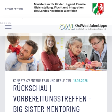
STARTSEITE
OWL GMBH
ARBEITSMARKT UND BILDUNG
GEFÖRDERT VON
KOMPETENZZENTRUM FRAU UND BERUF OWL
RÜCKSCHAU | VORBEREITUNGSTREFFEN - BIG SISTER MENTORING PROGRAMM
ssssss
© Kompetenzzentrum Frau & Beruf
KOMPETENZZENTRUM FRAU UND BERUF OWL
18.06.2026
RÜCKSCHAU |
VORBEREITUNGSTREFFEN -
BIG SISTER MENTORING