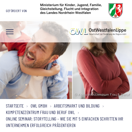
GEFÖRDERT VON
© Kompetenzzentrum Frau & Beruf
© Kompetenzzentrum Frau & Beruf
© Kompetenzzentrum Frau & Beruf
STARTSEITE
OWL GMBH
ARBEITSMARKT UND BILDUNG
KOMPETENZZENTRUM FRAU UND BERUF OWL
ONLINE SEMINAR: STORYTELLING - WIE SIE MIT 5 EINFACHEN SCHRITTEN IHR
UNTERNEHMEN ERFOLGREICH PRÄSENTIEREN