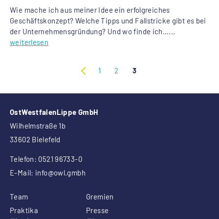
Wie mache ich aus meiner Idee ein erfolgreiches
Geschäftskonzept? Welche Tipps und Fallstricke gibt es bei
der Unternehmensgründung? Und wo finde ich…...
weiterlesen
1
2
3
OstWestfalenLippe GmbH
Wilhelmstraße 1b
33602 Bielefeld
Telefon: 0521 96733-0
E-Mail:
info
@owl.gmbh
Team
Gremien
Praktika
Presse