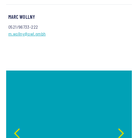
MARC WOLLNY
0521/96733-222
m.wollny
@owl.gmbh