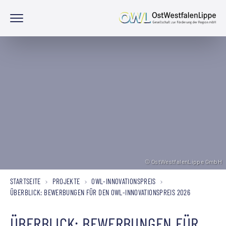
© OstWestfalenLippe GmbH
© OstWestfalenLippe GmbH
© OstWestfalenLippe GmbH
STARTSEITE
PROJEKTE
OWL-INNOVATIONSPREIS
ÜBERBLICK: BEWERBUNGEN FÜR DEN OWL-INNOVATIONSPREIS 2026
ÜBERBLICK: BEWERBUNGEN FÜR