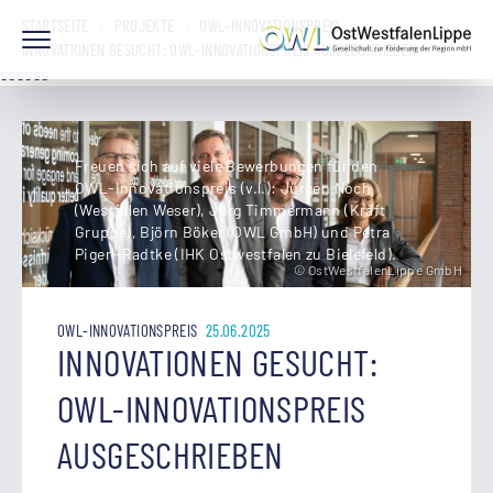
STARTSEITE
PROJEKTE
OWL-INNOVATIONSPREIS
INNOVATIONEN GESUCHT: OWL-INNOVATIONSPREIS AUSGESCHRIEBEN
ssssss
Freuen sich auf viele Bewerbungen für den
OWL-Innovationspreis (v.l.): Jürgen Noch
(Westfalen Weser), Jörg Timmermann (Kraft
Gruppe), Björn Böker (OWL GmbH) und Petra
Pigerl-Radtke (IHK Ostwestfalen zu Bielefeld).
© OstWestfalenLippe GmbH
OWL-INNOVATIONSPREIS
25.06.2025
INNOVATIONEN GESUCHT:
OWL-INNOVATIONSPREIS
AUSGESCHRIEBEN