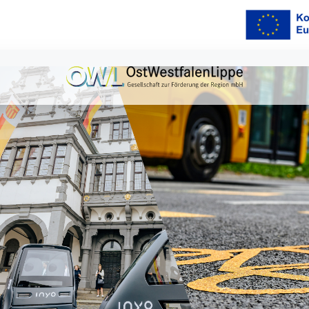
TWESTFALEN-LIPPE: ZWISCHEN KLIMASCHUTZ UND SOZIALER TEILHABE