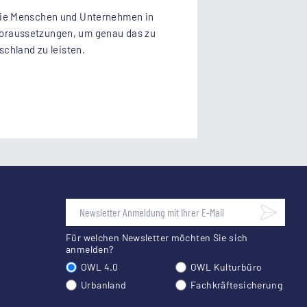
 wie Menschen und Unternehmen in
e Voraussetzungen, um genau das zu
chland zu leisten.
Für welchen Newsletter möchten Sie sich
anmelden?
OWL 4.0
OWL Kulturbüro
Urbanland
Fachkräftesicherung