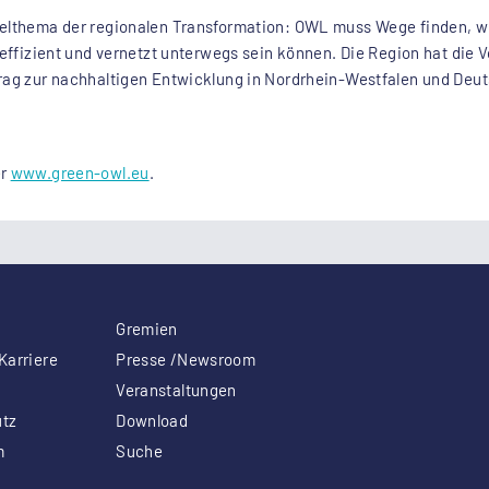
sselthema der regionalen Transformation: OWL muss Wege finden,
, effizient und vernetzt unterwegs sein können. Die Region hat di
rag zur nachhaltigen Entwicklung in Nordrhein-Westfalen und Deuts
er
www.green-owl.eu
.
Gremien
Karriere
Presse /Newsroom
Veranstaltungen
tz
Download
m
Suche