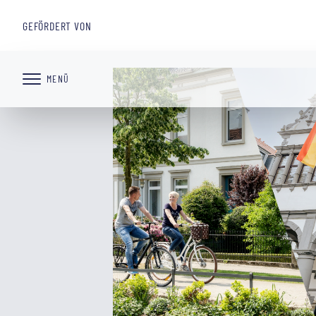
STARTSEITE
PROJEKTE
GREEN.OWL
NACHHALTIGE MOBILITÄT IN OS
GEFÖRDERT VON
ssssss
MENÜ