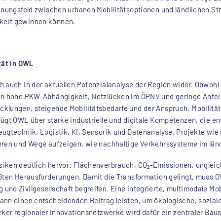
nnungsfeld zwischen urbanen Mobilitätsoptionen und ländlichen Str
keit gewinnen können.
tät in OWL
h auch in der aktuellen Potenzialanalyse der Region wider. Obwohl
en hohe PKW-Abhängigkeit, Netzlücken im ÖPNV und geringe Anteil
klungen, steigende Mobilitätsbedarfe und der Anspruch, Mobilität 
ügt OWL über starke industrielle und digitale Kompetenzen, die ent
eugtechnik, Logistik, KI, Sensorik und Datenanalyse. Projekte wie
eren und Wege aufzeigen, wie nachhaltige Verkehrssysteme im län
iken deutlich hervor: Flächenverbrauch, CO₂-Emissionen, ungleic
ößten Herausforderungen. Damit die Transformation gelingt, muss
nd Zivilgesellschaft begreifen. Eine integrierte, multimodale Mob
nn einen entscheidenden Beitrag leisten, um ökologische, soziale 
rker regionaler Innovationsnetzwerke wird dafür ein zentraler Baus