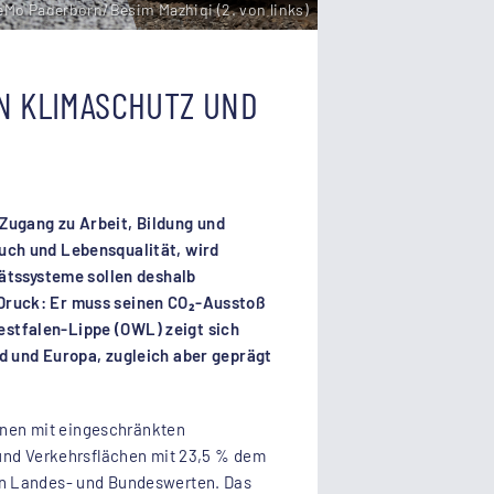
Mo Paderborn/Besim Mazhiqi (2. von links)
EN KLIMASCHUTZ UND
Zugang zu Arbeit, Bildung und
uch und Lebensqualität, wird
tätssysteme sollen deshalb
 Druck: Er muss seinen CO₂-Ausstoß
estfalen-Lippe (OWL) zeigt sich
nd und Europa, zugleich aber geprägt
unen mit eingeschränkten
 und Verkehrsflächen mit 23,5 % dem
den Landes- und Bundeswerten. Das