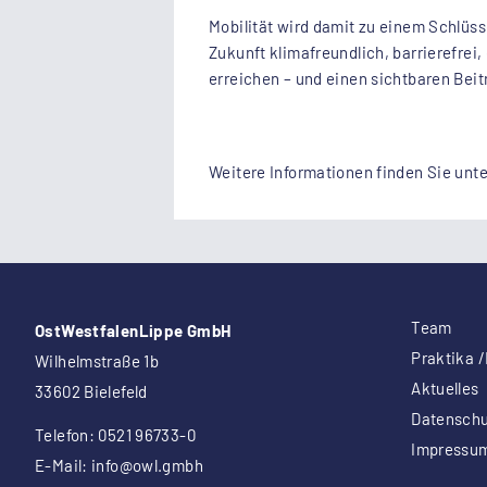
Mobilität wird damit zu einem Schlü
Zukunft klimafreundlich, barrierefrei
erreichen – und einen sichtbaren Beit
Weitere Informationen finden Sie unt
Team
OstWestfalenLippe GmbH
Praktika /
Wilhelmstraße 1b
Aktuelles
33602 Bielefeld
Datenschu
Telefon: 0521 96733-0
Impressu
E-Mail:
info
@owl.gmbh