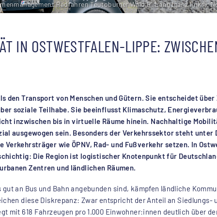
menmanagement Radfahren Teutoburger Wald R. Lang (ganz links); Ne
TÄT IN OSTWESTFALEN-LIPPE: ZWISCH
ls den Transport von Menschen und Gütern. Sie entscheidet über 
er soziale Teilhabe. Sie beeinflusst Klimaschutz, Energieverbra
icht inzwischen bis in virtuelle Räume hinein. Nachhaltige Mobili
zial ausgewogen sein. Besonders der Verkehrssektor steht unter
e Verkehrsträger wie ÖPNV, Rad- und Fußverkehr setzen. In Ostw
chichtig: Die Region ist logistischer Knotenpunkt für Deutschla
 urbanen Zentren und ländlichen Räumen.
s gut an Bus und Bahn angebunden sind, kämpfen ländliche Komm
eichen diese Diskrepanz: Zwar entspricht der Anteil an Siedlungs-
egt mit 618 Fahrzeugen pro 1.000 Einwohner:innen deutlich über 