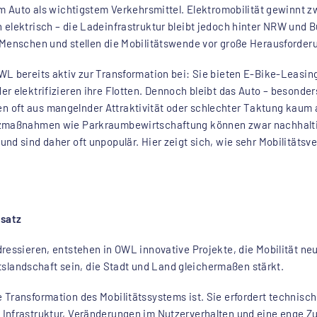
om Auto als wichtigstem Verkehrsmittel. Elektromobilität gewinnt z
 elektrisch – die Ladeinfrastruktur bleibt jedoch hinter NRW und 
 Menschen und stellen die Mobilitätswende vor große Herausforder
WL bereits aktiv zur Transformation bei: Sie bieten E-Bike-Leasin
r elektrifizieren ihre Flotten. Dennoch bleibt das Auto – besonde
n oft aus mangelnder Attraktivität oder schlechter Taktung ka
tzmaßnahmen wie Parkraumbewirtschaftung können zwar nachhaltig
nd sind daher oft unpopulär. Hier zeigt sich, wie sehr Mobilitätsve
nsatz
ressieren, entstehen in OWL innovative Projekte, die Mobilität ne
tätslandschaft sein, die Stadt und Land gleichermaßen stärkt.
 Transformation des Mobilitätssystems ist. Sie erfordert technisc
Infrastruktur, Veränderungen im Nutzerverhalten und eine enge Z