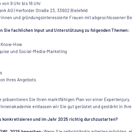
h von 9 Uhr bis 16 Uhr
k AG | Herforder Straße 23, 33602 Bielefeld
nnen und gründungsinteressierte Frauen mit abgeschlossener Be
n Sie fachlichen Input und Unterstützung zu folgenden Themen:
em Know-How
quise und Social-Media-Marketing
hs
tion Ihres Angebots
räsentieren Sie Ihren marktfähigen Plan vor einer Expertenjury. M
innenakademie entlassen wir Sie gut gerüstet und gestärkt in Ihre
zu konkretisieren und im Jahr 2025 richtig durchzustarten?
e OWL 2025 bewerben:
Wenn Sie selbstständig arbeiten möchten, e