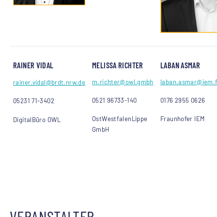
RAINER VIDAL
MELISSA RICHTER
LABAN ASMAR
m.richter
@owl.gmbh
laban.asmar
@iem.f
rainer.vidal
@brdt.nrw.de
0521 96733-140
0176 2955 0626
05231 71-3402
OstWestfalenLippe
Fraunhofer IEM
DigitalBüro OWL
GmbH
VERANSTALTER