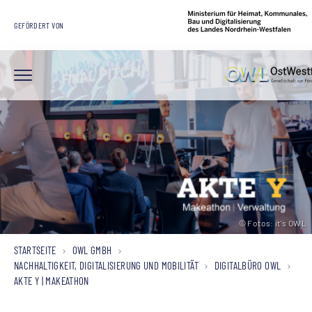
GEFÖRDERT VON
© Fotos: it's OWL
© Fotos: it's OWL
© Fotos: it's OWL
STARTSEITE
OWL GMBH
NACHHALTIGKEIT, DIGITALISIERUNG UND MOBILITÄT
DIGITALBÜRO OWL
AKTE Y | MAKEATHON