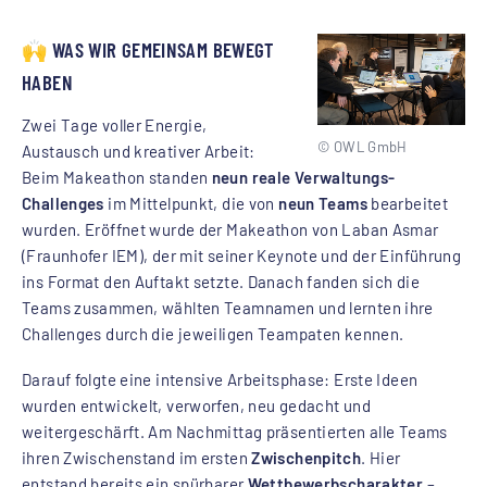
­🙌 WAS WIR GEMEINSAM BEWEGT
HABEN
Zwei Tage voller Energie,
© OWL GmbH
Austausch und kreativer Arbeit:
Beim Makeathon standen
neun reale Verwaltungs-
Challenges
im Mittelpunkt, die von
neun Teams
bearbeitet
wurden. Eröffnet wurde der Makeathon von Laban Asmar
(Fraunhofer IEM), der mit seiner Keynote und der Einführung
ins Format den Auftakt setzte. Danach fanden sich die
Teams zusammen, wählten Teamnamen und lernten ihre
Challenges durch die jeweiligen Teampaten kennen.
Darauf folgte eine intensive Arbeitsphase: Erste Ideen
wurden entwickelt, verworfen, neu gedacht und
weitergeschärft. Am Nachmittag präsentierten alle Teams
ihren Zwischenstand im ersten
Zwischenpitch
. Hier
entstand bereits ein spürbarer
Wettbewerbscharakter
–