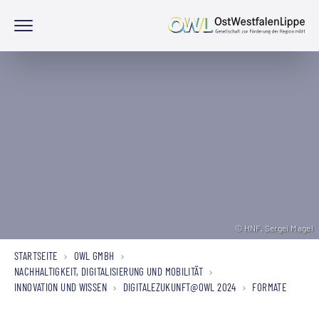
© HNF, Sergei Magel
© HNF, Sergei Magel
© HNF, Sergei Magel
STARTSEITE
OWL GMBH
NACHHALTIGKEIT, DIGITALISIERUNG UND MOBILITÄT
INNOVATION UND WISSEN
DIGITALEZUKUNFT@OWL 2024
FORMATE