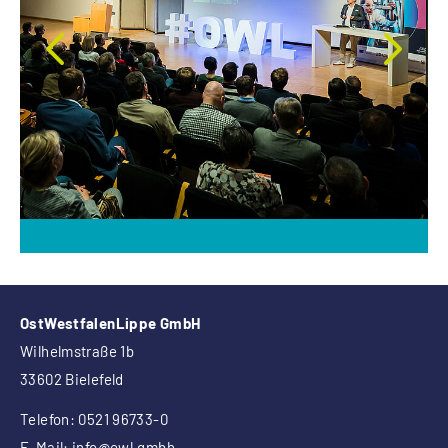
DIGITALEZUKUNFT@OWL 2024
OstWestfalenLippe GmbH
Wilhelmstraße 1b
33602 Bielefeld
Telefon: 0521 96733-0
E-Mail:
info
@owl.gmbh