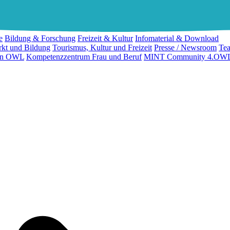
e
Bildung & Forschung
Freizeit & Kultur
Infomaterial & Download
rkt und Bildung
Tourismus, Kultur und Freizeit
Presse / Newsroom
Te
ion OWL
Kompetenzzentrum Frau und Beruf
MINT Community 4.OW