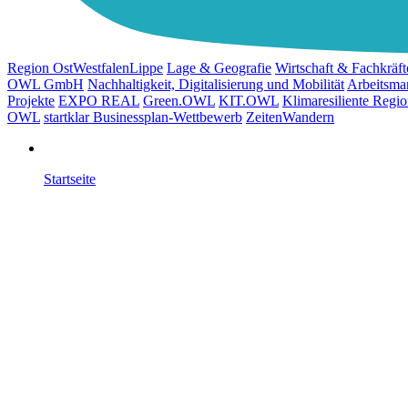
Region OstWestfalenLippe
Lage & Geografie
Wirtschaft & Fachkräft
OWL GmbH
Nachhaltigkeit, Digitalisierung und Mobilität
Arbeitsma
Projekte
EXPO REAL
Green.OWL
KIT.OWL
Klimaresiliente Reg
OWL
startklar Businessplan-Wettbewerb
ZeitenWandern
Startseite