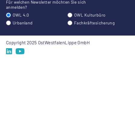
Für welchen Newsletter möchten Sie sich
anmelden?
OWL 4.0
OWL Kulturbüro
Urbanland
Fachkräftesicherung
Copyright 2025 OstWestfalenLippe GmbH