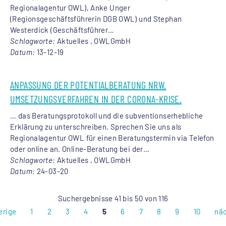
Regionalagentur
OWL), Anke Unger
(Regionsgeschäftsführerin DGB OWL) und Stephan
Westerdick (Geschäftsführer…
Schlagworte:
Aktuelles , OWLGmbH
Datum:
13-12-19
ANPASSUNG DER POTENTIALBERATUNG NRW.
UMSETZUNGSVERFAHREN IN DER CORONA-KRISE.
… das Beratungsprotokoll und die subventionserhebliche
Erklärung zu unterschreiben. Sprechen Sie uns als
Regionalagentur
OWL für einen Beratungstermin via Telefon
oder online an. Online-Beratung bei der…
Schlagworte:
Aktuelles , OWLGmbH
Datum:
24-03-20
Suchergebnisse 41 bis 50 von 116
erige
1
2
3
4
5
6
7
8
9
10
nä