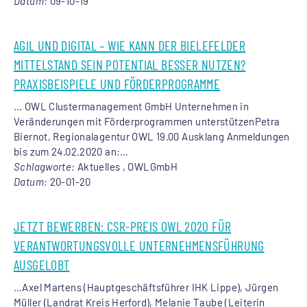
Datum:
09-10-19
AGIL UND DIGITAL – WIE KANN DER BIELEFELDER
MITTELSTAND SEIN POTENTIAL BESSER NUTZEN?
PRAXISBEISPIELE UND FÖRDERPROGRAMME
… OWL Clustermanagement GmbH Unternehmen in
Veränderungen mit Förderprogrammen unterstützenPetra
Biernot,
Regionalagentur
OWL 19.00 Ausklang Anmeldungen
bis zum 24.02.2020 an:…
Schlagworte:
Aktuelles , OWLGmbH
Datum:
20-01-20
JETZT BEWERBEN: CSR-PREIS OWL 2020 FÜR
VERANTWORTUNGSVOLLE UNTERNEHMENSFÜHRUNG
AUSGELOBT
…Axel Martens (Hauptgeschäftsführer IHK Lippe), Jürgen
Müller (Landrat Kreis Herford), Melanie Taube (Leiterin