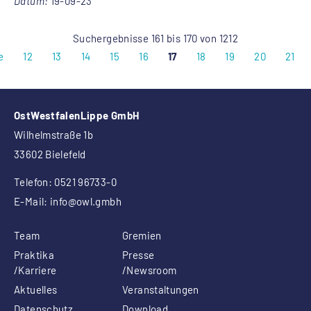
Datum:
19-09-23
Suchergebnisse 161 bis 170 von 1212
e
12
13
14
15
16
17
18
19
20
21
OstWestfalenLippe GmbH
Wilhelmstraße 1b
33602 Bielefeld
Telefon: 0521 96733-0
E-Mail:
info
@owl.gmbh
Team
Gremien
Praktika
Presse
/Karriere
/Newsroom
Aktuelles
Veranstaltungen
Datenschutz
Download