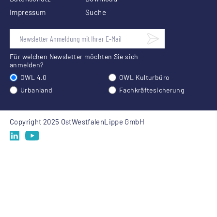
Impressum
Suche
Für welchen Newsletter möchten Sie sich
anmelden?
OWL 4.0
OWL Kulturbüro
Urbanland
Fachkräftesicherung
Copyright 2025 OstWestfalenLippe GmbH