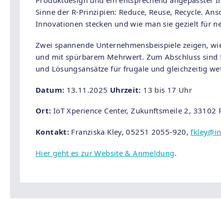
Produktdesign und ein entsprechend angepasster I
Sinne der R-Prinzipien: Reduce, Reuse, Recycle. An
Innovationen stecken und wie man sie gezielt für 
Zwei spannende Unternehmensbeispiele zeigen, wie 
und mit spürbarem Mehrwert. Zum Abschluss sind S
und Lösungsansätze für frugale und gleichzeitig w
Datum:
13.11.2025
Uhrzeit:
13 bis 17 Uhr
Ort:
IoT Xperience Center, Zukunftsmeile 2, 33102
Kontakt:
Franziska Kley, 05251 2055-920,
fkley
@in
Hier geht es zur Website & Anmeldung
.