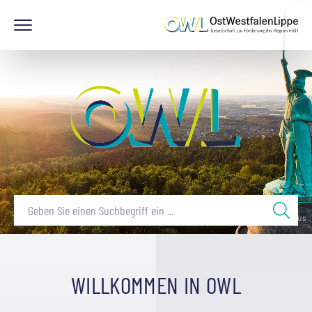
© Tourismus NRW e.V. / Teutoburger Wald Tourismus
{# Background #}
WILLKOMMEN IN OWL