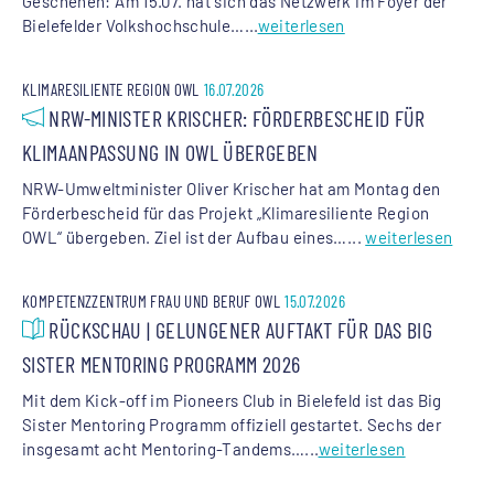
Geschehen: Am 15.07. hat sich das Netzwerk im Foyer der
Bielefelder Volkshochschule…...
weiterlesen
KLIMARESILIENTE REGION OWL
16.07.2026
NRW-MINISTER KRISCHER: FÖRDERBESCHEID FÜR
KLIMAANPASSUNG IN OWL ÜBERGEBEN
NRW-Umweltminister Oliver Krischer hat am Montag den
Förderbescheid für das Projekt „Klimaresiliente Region
OWL“ übergeben. Ziel ist der Aufbau eines…...
weiterlesen
KOMPETENZZENTRUM FRAU UND BERUF OWL
15.07.2026
RÜCKSCHAU | GELUNGENER AUFTAKT FÜR DAS BIG
SISTER MENTORING PROGRAMM 2026
Mit dem Kick-off im Pioneers Club in Bielefeld ist das Big
Sister Mentoring Programm offiziell gestartet. Sechs der
insgesamt acht Mentoring-Tandems…...
weiterlesen